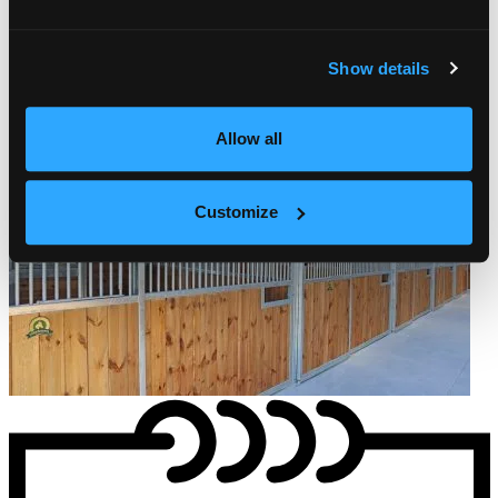
7 min.
Show details
Jak zbudować stajnię dla koni – krótki przewodnik
Allow all
Customize