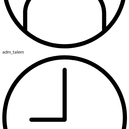
adm_talem