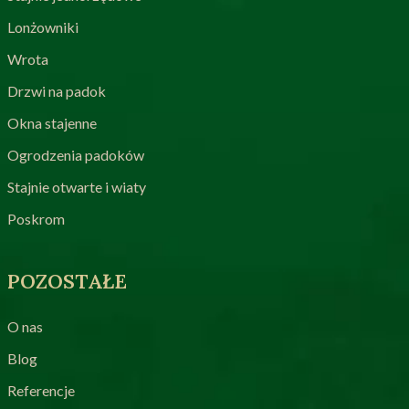
Lonżowniki
Wrota
Drzwi na padok
Okna stajenne
Ogrodzenia padoków
Stajnie otwarte i wiaty
Poskrom
POZOSTAŁE
O nas
Blog
Referencje