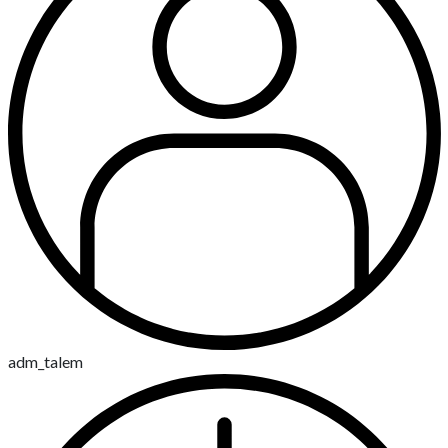
adm_talem