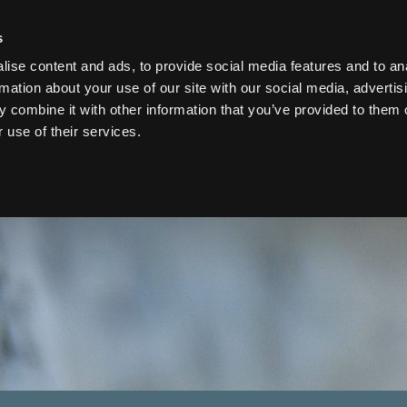
s
ZEN
ÜBER UNS
MESSE
BLOG
ise content and ads, to provide social media features and to an
rmation about your use of our site with our social media, advertis
 combine it with other information that you’ve provided to them o
 use of their services.
Referenzen