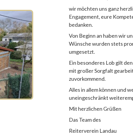
wir möchten uns ganz herzli
Engagement, eure Kompeten
bedanken.
Von Beginn an haben wir uns
Wünsche wurden stets promp
umgesetzt.
Ein besonderes Lob gilt de
mit großer Sorgfalt gearbei
zuvorkommend.
Alles in allem können und 
uneingeschränkt weiteremp
Mit herzlichen Grüßen
Das Team des
Reiterverein Landau