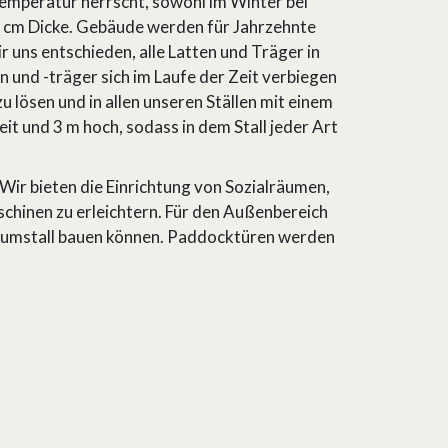
Temperatur herrscht, sowohl im Winter bei
0 cm Dicke. Gebäude werden für Jahrzehnte
uns entschieden, alle Latten und Träger in
n und -träger sich im Laufe der Zeit verbiegen
lösen und in allen unseren Ställen mit einem
it und 3 m hoch, sodass in dem Stall jeder Art
Wir bieten die Einrichtung von Sozialräumen,
hinen zu erleichtern. Für den Außenbereich
aumstall bauen können.
Paddocktüren
werden