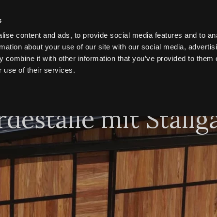
ZEN
ÜBER UNS
MESSE
BLOG
s
ise content and ads, to provide social media features and to an
rmation about your use of our site with our social media, advertis
 combine it with other information that you’ve provided to them o
 use of their services.
rdeställe mit Stallg