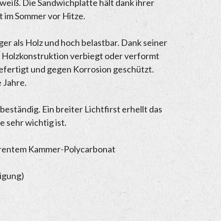
weiß. Die Sandwichplatte hält dank ihrer
 im Sommer vor Hitze.
biger als Holz und hoch belastbar. Dank seiner
er Holzkonstruktion verbiegt oder verformt
 gefertigt und gegen Korrosion geschützt.
 Jahre.
beständig. Ein breiter Lichtfirst erhellt das
 sehr wichtig ist.
sparentem Kammer-Polycarbonat
igung)