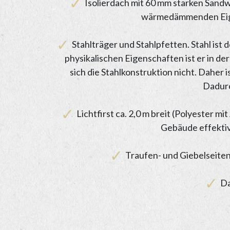
Isolierdach mit 60 mm starken Sandwi
wärmedämmenden Eigen
Stahlträger und Stahlpfetten. Stahl ist d
physikalischen Eigenschaften ist er in de
sich die Stahlkonstruktion nicht. Daher 
Dadurc
Lichtfirst ca. 2,0 m breit (Polyester mi
Gebäude effektiv 
Traufen- und Giebelseite
Da