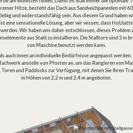
rde am wohlsten fühlen. Damit im Stall immer die optimale 
tremer Hitze, besteht das Dach aus Sandwichpaneelen mit 6
ebig und widerstandsfähig sein. Aus diesem Grund haben wir 
st eine sensationelle Lösung, aber wir wissen, dass Holzlatte
werden. Wir haben uns daher entschlossen, dieses Problem zu 
emente aus Stahl zu installieren. Die Stalltore sind 3 m bre
von Maschine benutzt werden kann.
 auch innen an individuelle Bedürfnisse angepasst werden. 
achwerk anstelle von Pfosten an, um das Rangieren von Masc
, Toren und
Paddocks
zur Verfügung, mit denen Sie Ihren Tr
in Höhen von 2,2 m und 2,4 m angeboten.