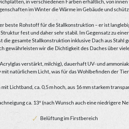
chplatten, in verschiedenen Farben erhältlich, von innen 
schaften im Winter die Wärme im Gebäude und schützt
er beste Rohstoff für die Stallkonstruktion – er ist langle
r Struktur fest und daher sehr stabil. Im Gegensatz zu ein
ist die gesamte Stallkonstruktion inklusive Dach aus Stahl
h gewährleisten wir die Dichtigkeit des Daches über viele
t Acrylglas verstärkt, milchig), dauerhaft UV- und ammoniak
mit natürlichem Licht, was für das Wohlbefinden der Tiere
n mit Lichtband, ca. 0,5 m hoch, aus 16 mm starkem tran
chneigung ca. 13° (nach Wunsch auch eine niedrigere Ne
Belüftung im Firstbereich