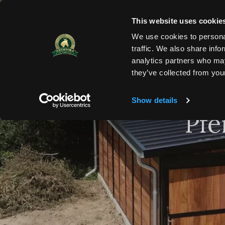
HOME
PRODUKTE
KATALOG
REFEREN
This website uses cookie
We use cookies to personal
traffic. We also share info
analytics partners who may
they’ve collected from your
Show details
Pfe