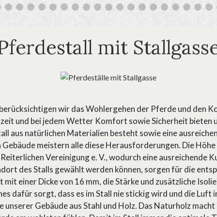
Pferdestall mit Stallgass
 berücksichtigen wir das Wohlergehen der Pferde und den Ko
szeit und bei jedem Wetter Komfort sowie Sicherheit biete
all aus natürlichen Materialien besteht sowie eine ausreiche
Gebäude meistern alle diese Herausforderungen. Die Höhe 
Reiterlichen Vereinigung e. V., wodurch eine ausreichende K
ndort des Stalls gewählt werden können, sorgen für die ent
mit einer Dicke von 16 mm, die Stärke und zusätzliche Isolieru
dafür sorgt, dass es im Stall nie stickig wird und die Luft im
 unserer Gebäude aus Stahl und Holz. Das Naturholz macht 