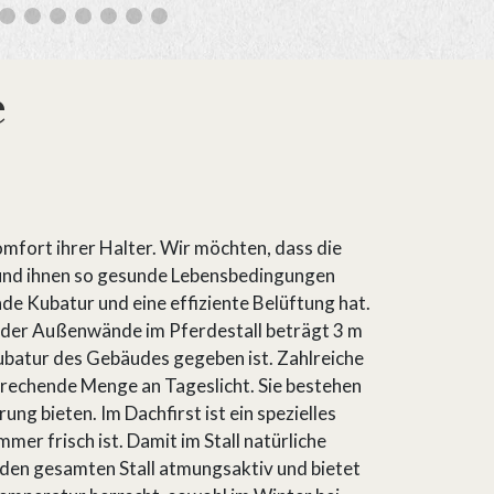
e
mfort ihrer Halter. Wir möchten, dass die
n und ihnen so gesunde Lebensbedingungen
nde Kubatur und eine effiziente Belüftung hat.
der Außenwände im Pferdestall beträgt 3 m
ubatur des Gebäudes gegeben ist. Zahlreiche
sprechende Menge an Tageslicht. Sie bestehen
ng bieten. Im Dachfirst ist ein spezielles
mer frisch ist. Damit im Stall natürliche
den gesamten Stall atmungsaktiv und bietet