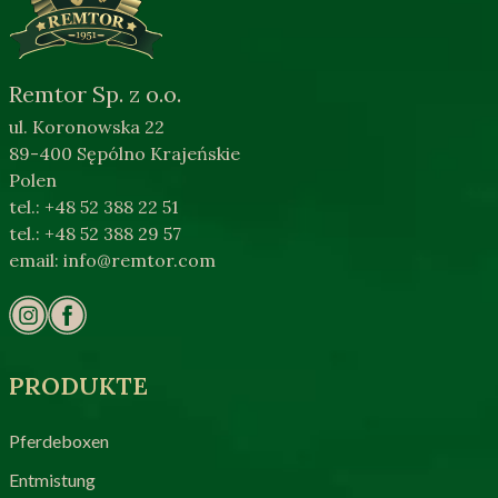
Remtor Sp. z o.o.
ul. Koronowska 22
89-400 Sępólno Krajeńskie
Polen
tel.: +48 52 388 22 51
tel.: +48 52 388 29 57
email:
info@remtor.com
PRODUKTE
Pferdeboxen
Entmistung