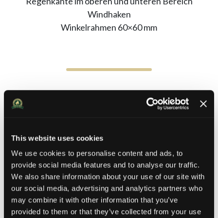
Regenkante im oberen und unteren Bereich
Windhaken
Winkelrahmen 60×60 mm
This website uses cookies
Drehfenster Gitter schwenkbar
We use cookies to personalise content and ads, to
provide social media features and to analyse our traffic.
We also share information about your use of our site with
our social media, advertising and analytics partners who
may combine it with other information that you’ve
provided to them or that they’ve collected from your use