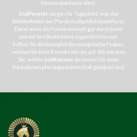
Fensteroberkante dient.
Stallfenster
sorgen für Tageslicht, was das
Wohlbefinden der Pferde maßgeblich beeinflusst.
Daher muss die Fensterauswahl gut durchdacht
und auf ihre Bedürfnisse zugeschnitten sein.
Sollten Sie diesbezüglich Beratungsbedarf haben,
nehmen Sie bitte Kontakt mit uns auf. Wir beraten
Sie, welche
Stallfenster
am besten für einen
freundlichen pferdegerechten Stall geeignet sind.