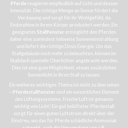
Pferde
reagieren empfindlich auf Licht und dessen
Intensität. Die richtige Menge an Sonne fördert die
Verdauung und sorgt für ihr Wohlgefühl, da
Endorphine in ihrem Körper produziert werden. Ein
geeignetes
Stallfenster
ermöglicht den Pferden
daher eine zumindest teilweise Sonneneinstrahlung
und liefert die richtige Dosis Energie. Um das
Stallgebäude noch mehr zu beleuchten, können im
Stalldach spezielle Oberlichter angebracht werden.
Dies ist eine gute Möglichkeit, etwas zusätzliches
Sonnenlicht in Ihren Stall zu lassen.
Ein weiteres wichtiges Thema ist nicht zu übersehen
–
Pferdestallfenster
sind ein wesentliches Element
des Lüftungssystems. Frische Luft ist genauso
wichtig wie Licht! Ein gut belüfteter Pferdestall
sorgt für einen guten Luftstrom direkt über der
Einstreu, wo das für Pferde schädliche Ammoniak
schwebt, auch die Verwendung von z.B.